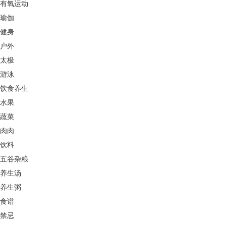
有氧运动
瑜伽
健身
户外
太极
游泳
饮食养生
水果
蔬菜
肉肉
饮料
五谷杂粮
养生汤
养生粥
食谱
禁忌