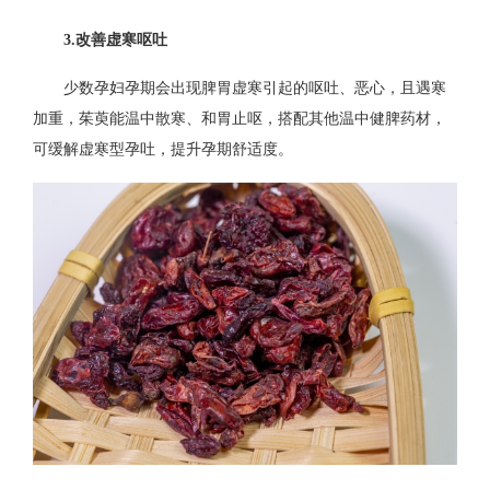
3.改善虚寒呕吐
少数孕妇孕期会出现脾胃虚寒引起的呕吐、恶心，且遇寒
加重，茱萸能温中散寒、和胃止呕，搭配其他温中健脾药材，
可缓解虚寒型孕吐，提升孕期舒适度。