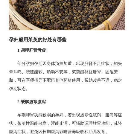
孕妇服用茱萸的好处有哪些
1.调理肝肾亏虚
部分孕妇孕期因身体负担加重，出现肝肾不足症状，如头
晕耳鸣、腰膝酸软、胎动不安等，茱萸能补益肝肾、固涩安
胎，可在医师指导下配伍其他药材使用，帮助改善不适，稳定
孕期状态。
2.缓解虚寒腹泻
孕期脾胃功能较弱的孕妇，若出现虚寒性腹泻、腹痛等症
状，茱萸性温能散寒，涩能止泻，可辅助调理脾胃功能，减轻
腹泻症状，避免因长期腹泻影响营养吸收和胎儿发育。